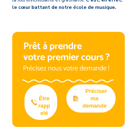
la fois enrichissante et gratifiante.
C'est, en effet,
le cœur battant de notre école de musique.
Préciser
Être
ma
rapp
demande
elé