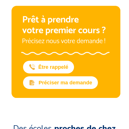
Être rappelé
Préciser ma demande
Des écoles
proches de chez