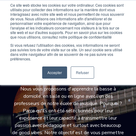
Ce site web stocke les cookies sur votre ordinateur. Ces cookies sont
Devenir élève
Devenir Prof
utilisés pour collecter des informations sur la manière dont vous
interagissez avec notre site web et nous permettent de nous souvenir
de vous. Nous utilisons ces informations afin d'améliorer et de
personnaliser votre expérience de navigation, ainsi que pour
l'analyse et les indicateurs concernant nos visiteurs à la fois sur ce
site web et sur d'autres supports. Pour en savoir plus sur les cookies
que nous utilisons, consultez notre politique de confidentialité
Si vous refusez l'utilisation des cookies, vos informations ne seront
pas suivies lors de votre visite sur ce site. Un seul cookie sera utilisé
dans votre navigateur afin de se souvenir de ne pas suivre vos
Cours de basse avec
préférences.
Wiplay
Accepter
Refuser
Nous vous proposons d'apprendre la basse à
domicile, en salle ou en ligne avec l'un des
professeurs de notre école de musique. Pourquoi ?
Parce qu'ils ont été sélectionnés pour leur
expérience et leur capacité à transmettre leur
passion avec pédagogie et surtout avec beaucoup
de good vibes. Notre objectif est de vous permettre