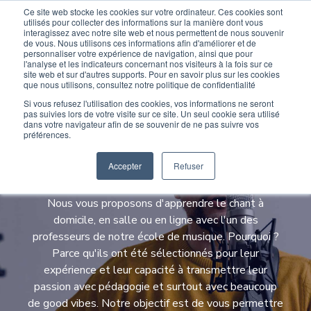
Ce site web stocke les cookies sur votre ordinateur. Ces cookies sont
Devenir élève
Devenir Prof
utilisés pour collecter des informations sur la manière dont vous
interagissez avec notre site web et nous permettent de nous souvenir
de vous. Nous utilisons ces informations afin d'améliorer et de
personnaliser votre expérience de navigation, ainsi que pour
l'analyse et les indicateurs concernant nos visiteurs à la fois sur ce
site web et sur d'autres supports. Pour en savoir plus sur les cookies
que nous utilisons, consultez notre politique de confidentialité
Si vous refusez l'utilisation des cookies, vos informations ne seront
pas suivies lors de votre visite sur ce site. Un seul cookie sera utilisé
dans votre navigateur afin de se souvenir de ne pas suivre vos
Cours de chant avec
préférences.
Wiplay
Accepter
Refuser
Nous vous proposons d'apprendre le chant à
domicile, en salle ou en ligne avec l'un des
professeurs de notre école de musique. Pourquoi ?
Parce qu'ils ont été sélectionnés pour leur
expérience et leur capacité à transmettre leur
passion avec pédagogie et surtout avec beaucoup
de good vibes. Notre objectif est de vous permettre