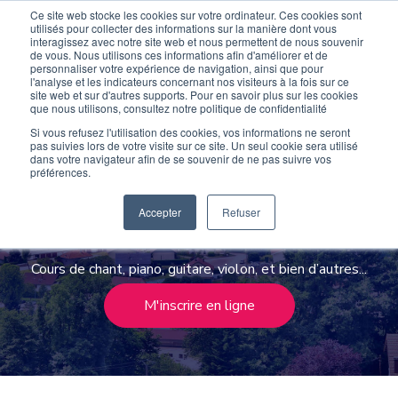
Ce site web stocke les cookies sur votre ordinateur. Ces cookies sont
Devenir élève
Devenir Prof
utilisés pour collecter des informations sur la manière dont vous
interagissez avec notre site web et nous permettent de nous souvenir
de vous. Nous utilisons ces informations afin d'améliorer et de
personnaliser votre expérience de navigation, ainsi que pour
l'analyse et les indicateurs concernant nos visiteurs à la fois sur ce
site web et sur d'autres supports. Pour en savoir plus sur les cookies
que nous utilisons, consultez notre politique de confidentialité
Si vous refusez l'utilisation des cookies, vos informations ne seront
pas suivies lors de votre visite sur ce site. Un seul cookie sera utilisé
dans votre navigateur afin de se souvenir de ne pas suivre vos
préférences.
Cours de musique Saint-
Etienne
Accepter
Refuser
Cours de chant, piano, guitare, violon, et bien d’autres...
M'inscrire en ligne