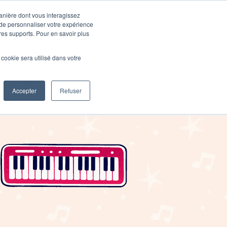
Devenir élève
Devenir Prof
manière dont vous interagissez
 de personnaliser votre expérience
tres supports. Pour en savoir plus
usique
Activités pro
M'inscrire en ligne
l cookie sera utilisé dans votre
Mon compte
Accepter
Refuser