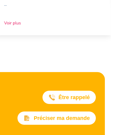
...
Voir plus
Être rappelé
Préciser ma demande