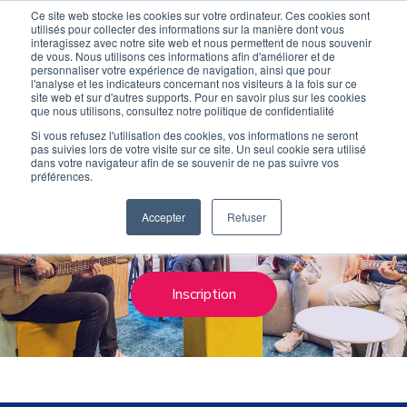
Ce site web stocke les cookies sur votre ordinateur. Ces cookies sont
Devenir élève
Devenir Prof
utilisés pour collecter des informations sur la manière dont vous
interagissez avec notre site web et nous permettent de nous souvenir
de vous. Nous utilisons ces informations afin d'améliorer et de
personnaliser votre expérience de navigation, ainsi que pour
l'analyse et les indicateurs concernant nos visiteurs à la fois sur ce
site web et sur d'autres supports. Pour en savoir plus sur les cookies
que nous utilisons, consultez notre politique de confidentialité
Si vous refusez l'utilisation des cookies, vos informations ne seront
pas suivies lors de votre visite sur ce site. Un seul cookie sera utilisé
Nos stages
dans votre navigateur afin de se souvenir de ne pas suivre vos
préférences.
Des stages musicaux pour s'initier
Accepter
Refuser
ou progresser avec les meilleurs coachs.
Inscription