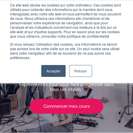
Ce site web stocke les cookies sur votre ordinateur. Ces cookies sont
Devenir élève
Devenir Prof
utilisés pour collecter des informations sur la manière dont vous
interagissez avec notre site web et nous permettent de nous souvenir
de vous. Nous utilisons ces informations afin d'améliorer et de
personnaliser votre expérience de navigation, ainsi que pour
l'analyse et les indicateurs concernant nos visiteurs à la fois sur ce
site web et sur d'autres supports. Pour en savoir plus sur les cookies
que nous utilisons, consultez notre politique de confidentialité
Si vous refusez l'utilisation des cookies, vos informations ne seront
pas suivies lors de votre visite sur ce site. Un seul cookie sera utilisé
Apprenez avec les
dans votre navigateur afin de se souvenir de ne pas suivre vos
préférences.
meilleurs professeurs
Accepter
Refuser
Des professeurs de musique et de chant
expérimentés pour vous faire progresser dans
tous les styles !
Commencer mes cours