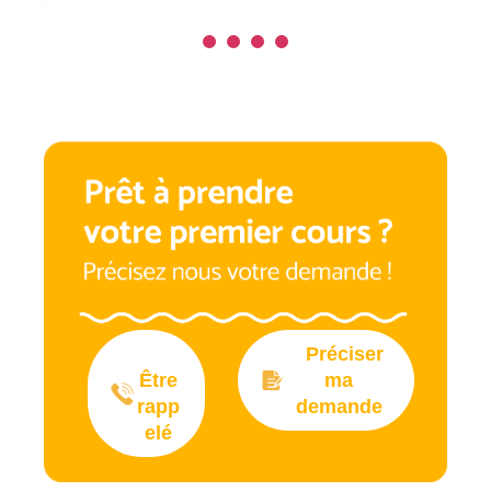
Préciser
Être
ma
rapp
demande
elé