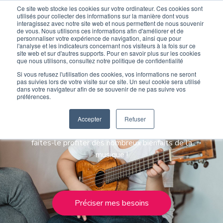
Ce site web stocke les cookies sur votre ordinateur. Ces cookies sont
Devenir élève
Devenir Prof
utilisés pour collecter des informations sur la manière dont vous
interagissez avec notre site web et nous permettent de nous souvenir
de vous. Nous utilisons ces informations afin d'améliorer et de
personnaliser votre expérience de navigation, ainsi que pour
l'analyse et les indicateurs concernant nos visiteurs à la fois sur ce
site web et sur d'autres supports. Pour en savoir plus sur les cookies
que nous utilisons, consultez notre politique de confidentialité
Si vous refusez l'utilisation des cookies, vos informations ne seront
Cours de musique
pas suivies lors de votre visite sur ce site. Un seul cookie sera utilisé
dans votre navigateur afin de se souvenir de ne pas suivre vos
préférences.
pour enfants
Accepter
Refuser
Éveillez l'esprit musical de votre enfant et
faites-le profiter des nombreux bienfaits de la
musique !
Préciser mes besoins