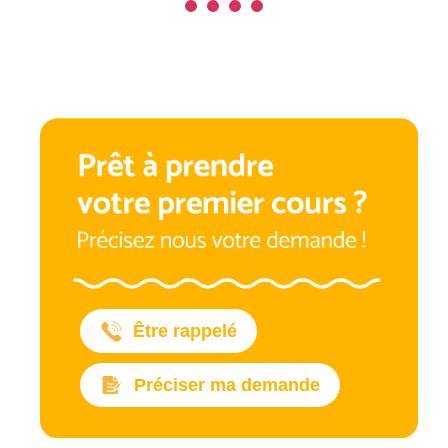
Être rappelé
Préciser ma demande