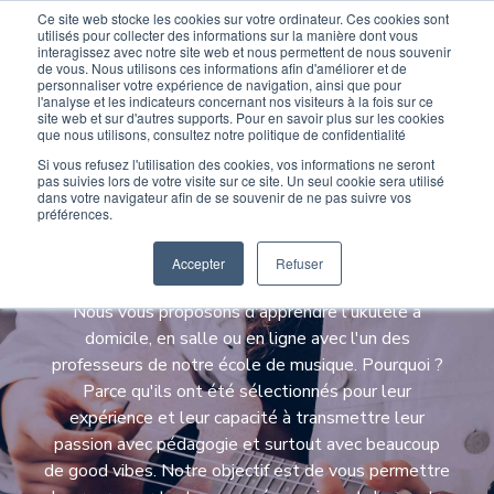
Ce site web stocke les cookies sur votre ordinateur. Ces cookies sont
Devenir élève
Devenir Prof
utilisés pour collecter des informations sur la manière dont vous
interagissez avec notre site web et nous permettent de nous souvenir
de vous. Nous utilisons ces informations afin d'améliorer et de
personnaliser votre expérience de navigation, ainsi que pour
l'analyse et les indicateurs concernant nos visiteurs à la fois sur ce
site web et sur d'autres supports. Pour en savoir plus sur les cookies
que nous utilisons, consultez notre politique de confidentialité
Si vous refusez l'utilisation des cookies, vos informations ne seront
pas suivies lors de votre visite sur ce site. Un seul cookie sera utilisé
Cours de ukulélé avec
dans votre navigateur afin de se souvenir de ne pas suivre vos
préférences.
Wiplay
Accepter
Refuser
Nous vous proposons d'apprendre l'ukulélé à
domicile, en salle ou en ligne avec l'un des
professeurs de notre école de musique. Pourquoi ?
Parce qu'ils ont été sélectionnés pour leur
expérience et leur capacité à transmettre leur
passion avec pédagogie et surtout avec beaucoup
de good vibes. Notre objectif est de vous permettre