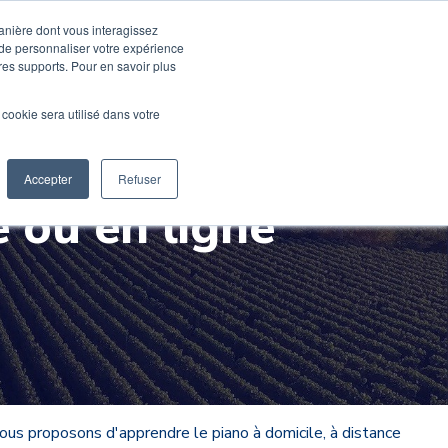
Devenir élève
Devenir Prof
manière dont vous interagissez
 de personnaliser votre expérience
tres supports. Pour en savoir plus
usique
Activités pro
M'inscrire en ligne
l cookie sera utilisé dans votre
Mon compte
Accepter
Refuser
 ou en ligne
ous proposons d'apprendre le piano à domicile, à distance