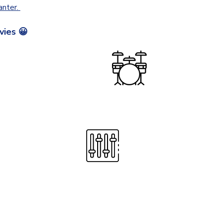
anter.
vies 😀