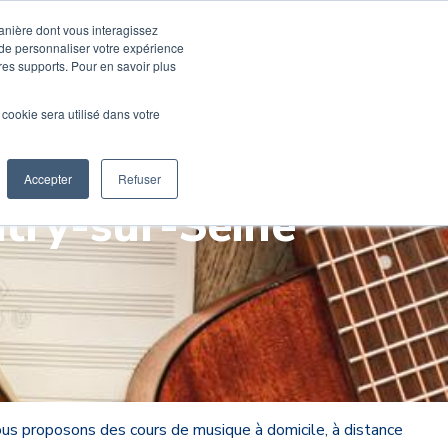
Devenir élève
Devenir Prof
manière dont vous interagissez
 de personnaliser votre expérience
tres supports. Pour en savoir plus
usique
Activités pro
M'inscrire en ligne
l cookie sera utilisé dans votre
Mon compte
Accepter
Refuser
itry-sur-Seine
s proposons des cours de musique à domicile, à distance