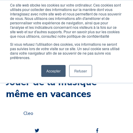
Devenir élève
Devenir Prof
Ce site web stocke les cookies sur votre ordinateur. Ces cookies sont
utilisés pour collecter des informations sur la manière dont vous
interagissez avec notre site web et nous permettent de nous souvenir
de vous. Nous utilisons ces informations afin d'améliorer et de
personnaliser votre expérience de navigation, ainsi que pour
l'analyse et les indicateurs concernant nos visiteurs à la fois sur ce
site web et sur d'autres supports. Pour en savoir plus sur les cookies
que nous utilisons, consultez notre politique de confidentialité
Si vous refusez l'utilisation des cookies, vos informations ne seront
pas suivies lors de votre visite sur ce site. Un seul cookie sera utilisé
dans votre navigateur afin de se souvenir de ne pas suivre vos
préférences.
Musique, Santé & Bien-être
Nos astuces pédago
Accepter
Refuser
Jouer de la musique
même en vacances
Cleo