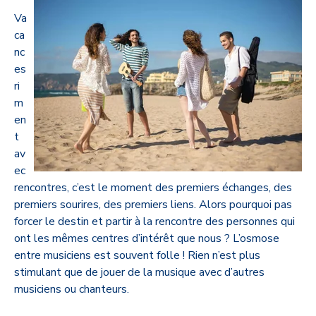
Va
ca
nc
es
ri
m
en
t
av
ec
rencontres, c’est le moment des premiers échanges, des
premiers sourires, des premiers liens. Alors pourquoi pas
forcer le destin et partir à la rencontre des personnes qui
ont les mêmes centres d’intérêt que nous ? L’osmose
entre musiciens est souvent folle ! Rien n’est plus
stimulant que de jouer de la musique avec d’autres
musiciens ou chanteurs.