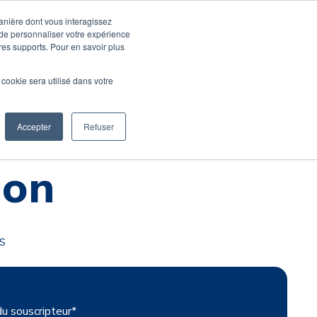
Devenir élève
Devenir Prof
manière dont vous interagissez
 de personnaliser votre expérience
tres supports. Pour en savoir plus
usique
Activités pro
M'inscrire en ligne
l cookie sera utilisé dans votre
Mon compte
Accepter
Refuser
ion
s
u souscripteur
*