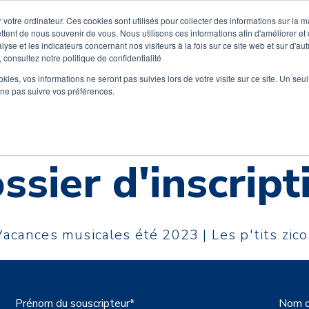
 votre ordinateur. Ces cookies sont utilisés pour collecter des informations sur la 
ttent de nous souvenir de vous. Nous utilisons ces informations afin d'améliorer et
lyse et les indicateurs concernant nos visiteurs à la fois sur ce site web et sur d'au
 consultez notre politique de confidentialité
Découvrez Wiplay
Tarifs
Instruments
Ecoles de m
ookies, vos informations ne seront pas suivies lors de votre visite sur ce site. Un seu
 ne pas suivre vos préférences.
ssier d'inscript
Vacances musicales été 2023 | Les p'tits zico
Prénom du souscripteur
*
Nom d