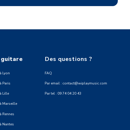
 guitare
Des questions ?
à Lyon
FAQ
à Paris
Par email : contact@wiplaymusic.com
 Lille
Par tel : 09 74 04 20 43
à Marseille
 à Rennes
 à Nantes