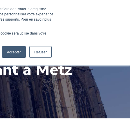
Devenir élève
Devenir Prof
manière dont vous interagissez
 de personnaliser votre expérience
tres supports. Pour en savoir plus
usique
Activités pro
M'inscrire en ligne
l cookie sera utilisé dans votre
Mon compte
Accepter
Refuser
ant à Metz